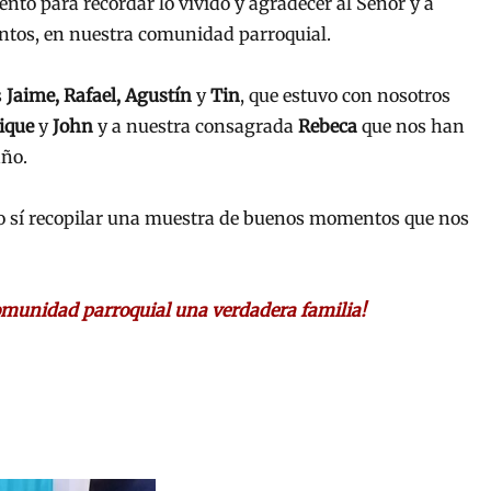
to para recordar lo vivido y agradecer al Señor y a
ntos, en nuestra comunidad parroquial.
s
Jaime, Rafael, Agustín
y
Tin
, que estuvo con nosotros
ique
y
John
y a nuestra consagrada
Rebeca
que nos han
año.
ero sí recopilar una muestra de buenos momentos que nos
comunidad parroquial una verdadera familia!