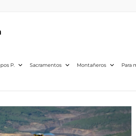
a
pos P.
Sacramentos
Montañeros
Para 