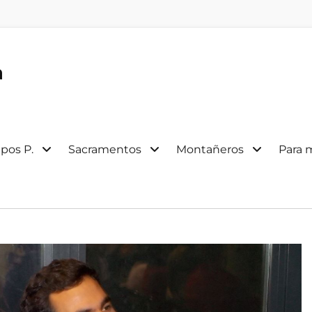
a
pos P.
Sacramentos
Montañeros
Para 