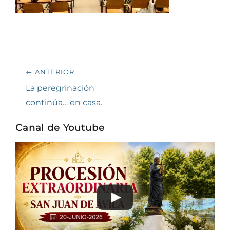
Navegación
← ANTERIOR
de
Entrada
La peregrinación
anterior:
continúa… en casa.
entradas
Canal de Youtube