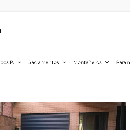
a
pos P.
Sacramentos
Montañeros
Para 