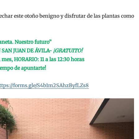
char este otoño benigno y disfrutar de las plantas como
aneta. Nuestro futuro”
 SAN JUAN DE ÁVILA-
¡GRATUITO!
 mes, HORARIO: 11 a las 12:30 horas
tiempo de apuntarte!
ttps://forms.gle/S4b1m2SAhzByfLZs8