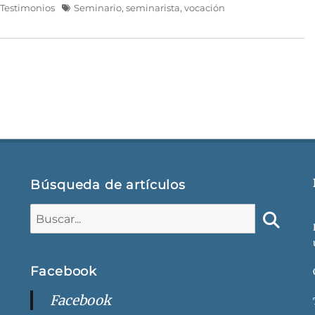
Etiquetas
,
Testimonios
Seminario
,
seminarista
,
vocación
Búsqueda de artículos
Buscar:
Buscar
Facebook
Facebook