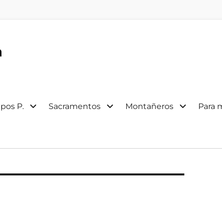
a
pos P.
Sacramentos
Montañeros
Para 