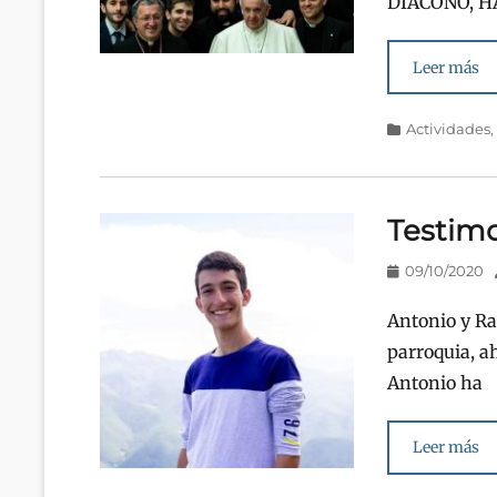
DIÁCONO, H
Leer más
Categorías
Actividades
Testimo
Publicado
09/10/2020
en/el
Antonio y Ra
parroquia, a
Antonio ha
Leer más