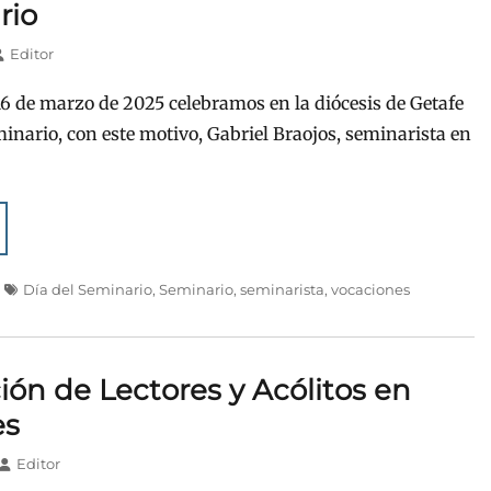
rio
utor
Editor
6 de marzo de 2025 celebramos en la diócesis de Getafe
minario, con este motivo, Gabriel Braojos, seminarista en
Etiquetas
Día del Seminario
,
Seminario
,
seminarista
,
vocaciones
ción de Lectores y Acólitos en
es
Autor
Editor