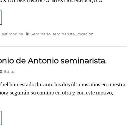
A SIDO DESTINADO A NUESTRA PARROQUIA.
Etiquetas
,
Testimonios
Seminario
,
seminarista
,
vocación
nio de Antonio seminarista.
Autor
Editor
fael han estado durante los dos últimos años en nuestra
hora seguirán su camino en otra y, con este motivo,