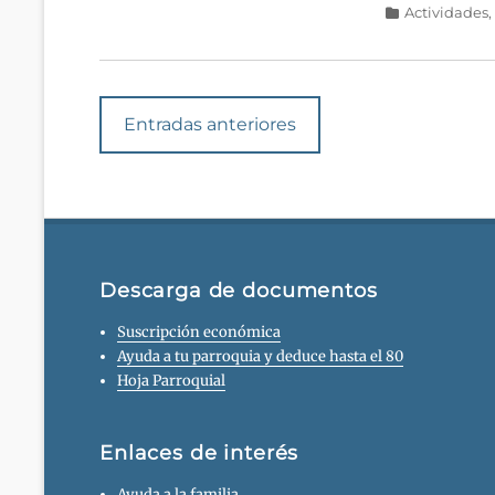
Categorías
Actividades
Navegación
Entradas anteriores
en
las
entradas
Descarga de documentos
Suscripción económica
Ayuda a tu parroquia y deduce hasta el 80
Hoja Parroquial
Enlaces de interés
Ayuda a la familia