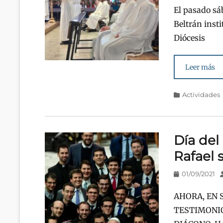
El pasado sá
Beltrán insti
Diócesis
Leer más
Categorías
Actividades
Día del
Rafael 
Publicado
01/09/2021
en/el
AHORA, EN 
TESTIMONIO