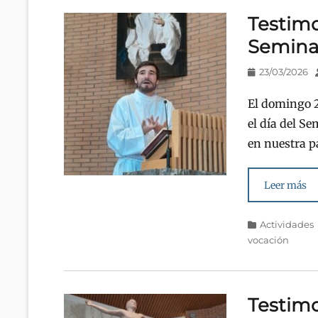
Testimo
Semina
Publicado
23/03/2026
en/el
El domingo 2
el día del S
en nuestra p
Leer más
Categorías
Actividades
vocación
Testimo