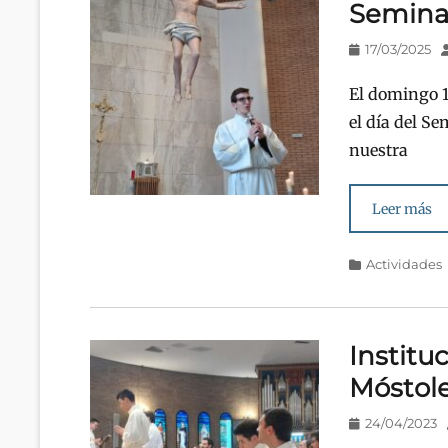
Semina
Publicado
A
17/03/2025
en/el
El domingo 1
el día del Se
nuestra
Leer más
Categorías
Actividades
Institu
Móstol
Publicado
24/04/2023
en/el