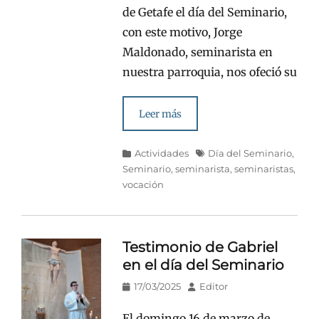
de Getafe el día del Seminario,
con este motivo, Jorge
Maldonado, seminarista en
nuestra parroquia, nos ofeció su
Leer más
Categorías
Etiquetas
Actividades
Día del Seminario
,
Seminario
,
seminarista
,
seminaristas
,
vocación
Testimonio de Gabriel
en el día del Seminario
Publicado
Autor
17/03/2025
Editor
en/el
El domingo 16 de marzo de