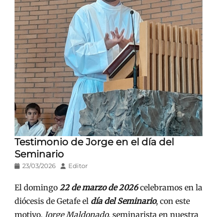
Testimonio de Jorge en el día del
Seminario
Publicado
Autor
23/03/2026
Editor
en/el
El domingo
22 de marzo de 2026
celebramos en la
diócesis de Getafe el
día del Seminario
, con este
motivo,
Jorge Maldonado
, seminarista en nuestra