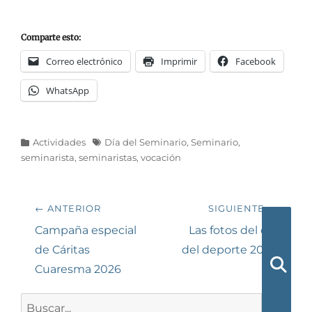
Comparte esto:
Correo electrónico
Imprimir
Facebook
WhatsApp
Categorías
Etiquetas
Actividades
Día del Seminario
,
Seminario
,
seminarista
,
seminaristas
,
vocación
Navegación
← ANTERIOR
SIGUIENTE →
de
Entrada
Siguiente
Campaña especial
Las fotos del día
anterior:
entrada:
de Cáritas
del deporte 2026
entradas
Cuaresma 2026
Busca
Buscar: