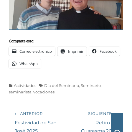
Comparte esto:
Correo electrónico
Imprimir
Facebook
WhatsApp
Categorías
Etiquetas
Actividades
Día del Seminario
,
Seminario
,
seminarista
,
vocaciones
Navegación
← ANTERIOR
SIGUIENTE →
de
Entrada
Siguiente
Festividad de San
Retiro de
anterior:
entrada:
José 2025
Cuaresma 2025