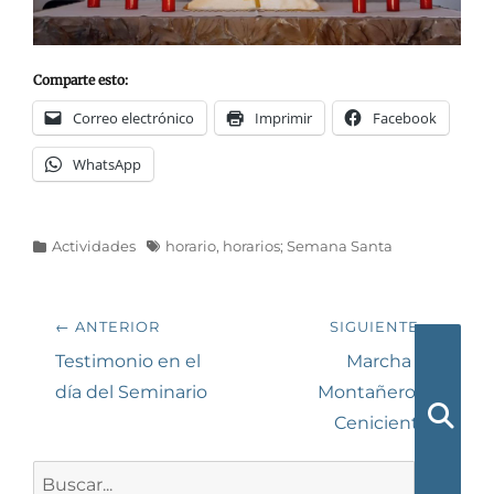
Comparte esto:
Correo electrónico
Imprimir
Facebook
WhatsApp
Categorías
Etiquetas
Actividades
horario
,
horarios; Semana Santa
Navegación
← ANTERIOR
SIGUIENTE →
de
Entrada
Siguiente
Testimonio en el
Marcha de
anterior:
entrada:
día del Seminario
Montañeros a
entradas
Cenicientos
Busca
Buscar: