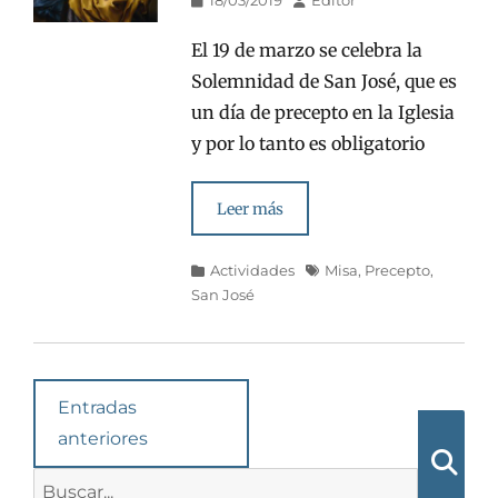
18/03/2019
Editor
en/el
El 19 de marzo se celebra la
Solemnidad de San José, que es
un día de precepto en la Iglesia
y por lo tanto es obligatorio
Leer más
Categorías
Etiquetas
Actividades
Misa
,
Precepto
,
San José
Navegación
Entradas
en
anteriores
las
Buscar:
Busca