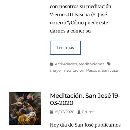
con nosotros su meditación.
Viernes III Pascua (S. José
obrero) “¿Cómo puede este
darnos a comer su
Leer más
Categorías
Etiquetas
Actividades
,
Meditaciones
mayo
,
meditación
,
Pascua
,
San José
Meditación. San José 19-
03-2020
Publicado
Autor
19/03/2020
Editor
en/el
Hoy día de San José publicamos