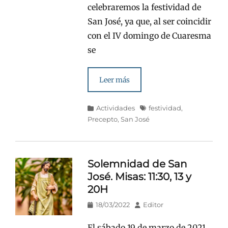
celebraremos la festividad de
San José, ya que, al ser coincidir
con el IV domingo de Cuaresma
se
Leer más
Categorías
Etiquetas
Actividades
festividad
,
Precepto
,
San José
Solemnidad de San
José. Misas: 11:30, 13 y
20H
Publicado
Autor
18/03/2022
Editor
en/el
El sábado 19 de marzo de 2021