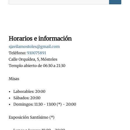
entradas
Horarios e información
sjavilamostoles@gmail.com
Teléfono:
910075891
Calle Orquídea, 5, Móstoles
Templo abierto de 06:30 a 21:30
Misas
Laborables: 20:00
Sábados: 20:00
Domingos: 11:30 - 13:00 (*) - 20:00
Exposición Santísimo (*)