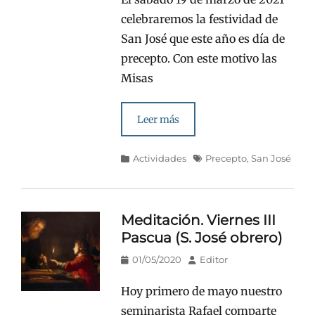
celebraremos la festividad de
San José que este año es día de
precepto. Con este motivo las
Misas
Leer más
Categorías
Etiquetas
Actividades
Precepto
,
San José
Meditación. Viernes III
Pascua (S. José obrero)
Publicado
Autor
01/05/2020
Editor
en/el
Hoy primero de mayo nuestro
seminarista Rafael comparte