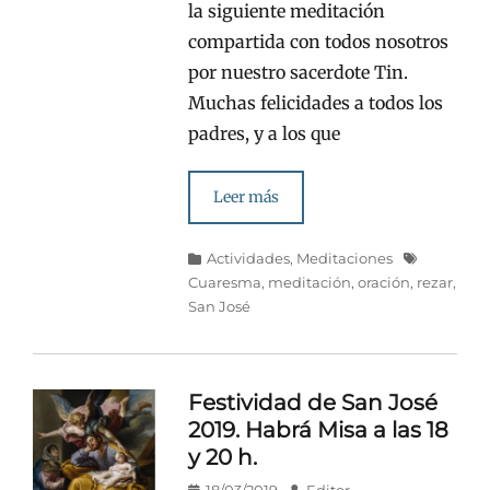
la siguiente meditación
compartida con todos nosotros
por nuestro sacerdote Tin.
Muchas felicidades a todos los
padres, y a los que
Leer más
Categorías
Etiquetas
Actividades
,
Meditaciones
Cuaresma
,
meditación
,
oración
,
rezar
,
San José
Festividad de San José
2019. Habrá Misa a las 18
y 20 h.
Publicado
Autor