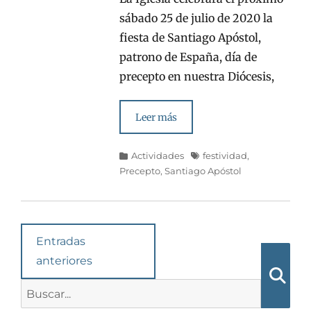
sábado 25 de julio de 2020 la
fiesta de Santiago Apóstol,
patrono de España, día de
precepto en nuestra Diócesis,
Leer más
Categorías
Etiquetas
Actividades
festividad
,
Precepto
,
Santiago Apóstol
Navegación
Entradas
en
anteriores
las
Buscar:
Busca
entradas