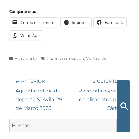
Comparte esto:
Correo electrónico
Imprimir
Facebook
WhatsApp
Categorías
Etiquetas
Actividades
Cuaresma
,
oración
,
Vía Crucis
Navegación
← ANTERIOR
SIGUIENTE →
de
Entrada
Siguiente
Agenda del día del
Recogida especial
anterior:
entrada:
deporte SJAvila. 29
de alimentos para
entradas
de Marzo 2025
Cáritas
Busca
Buscar: