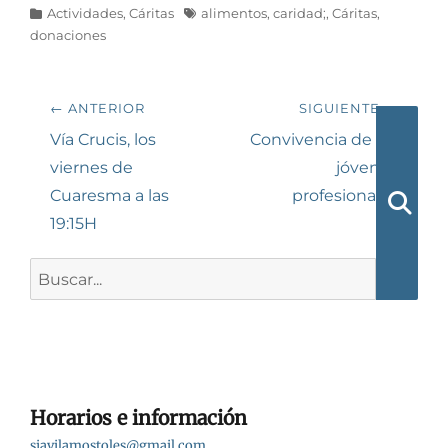
Categorías
Etiquetas
Actividades
,
Cáritas
alimentos
,
caridad;
,
Cáritas
,
donaciones
Navegación
← ANTERIOR
SIGUIENTE →
de
Entrada
Siguiente
Vía Crucis, los
Convivencia de los
anterior:
entrada:
viernes de
jóvenes
entradas
Cuaresma a las
profesionales
19:15H
Busca
Buscar:
Horarios e información
sjavilamostoles@gmail.com