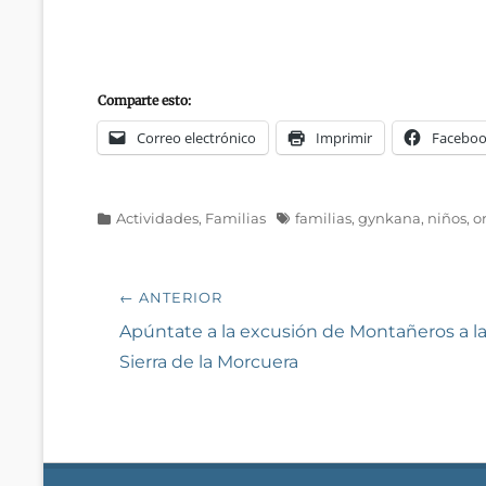
Comparte esto:
Correo electrónico
Imprimir
Facebo
Categorías
Etiquetas
Actividades
,
Familias
familias
,
gynkana
,
niños
,
o
Navegación
← ANTERIOR
de
Entrada
Apúntate a la excusión de Montañeros a l
anterior:
Sierra de la Morcuera
entradas