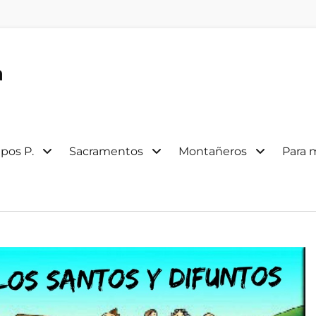
a
pos P.
Sacramentos
Montañeros
Para 