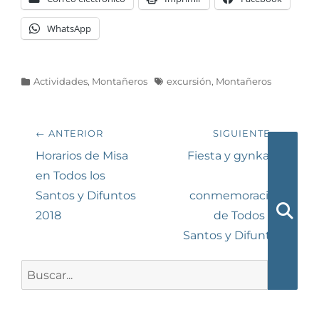
WhatsApp
Categorías
Etiquetas
Actividades
,
Montañeros
excursión
,
Montañeros
Navegación
← ANTERIOR
SIGUIENTE →
de
Entrada
Siguiente
Horarios de Misa
Fiesta y gynkana
anterior:
entrada:
en Todos los
en
entradas
Santos y Difuntos
conmemoración
2018
de Todos los
Busca
Santos y Difuntos
Buscar: