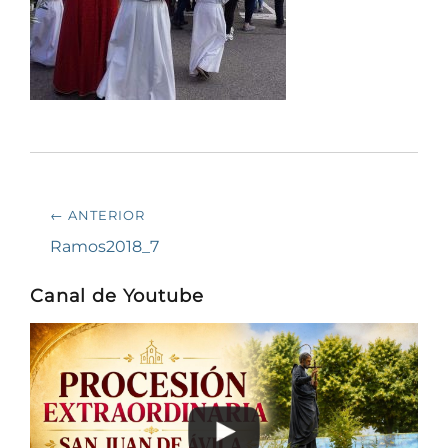
Navegación
← ANTERIOR
de
Entrada
Ramos2018_7
anterior:
entradas
Canal de Youtube