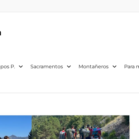
a
pos P.
Sacramentos
Montañeros
Para 