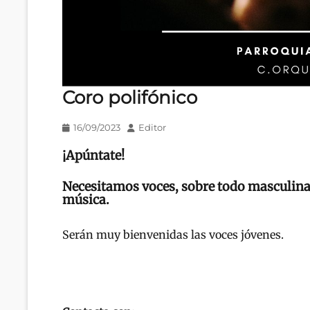
Coro polifónico
Publicado
Autor
16/09/2023
Editor
en/el
¡Apúntate!
Necesitamos voces, sobre todo masculin
música.
Serán muy bienvenidas las voces jóvenes.