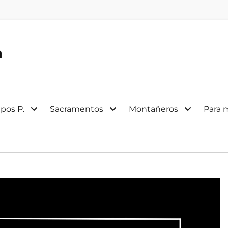
a
pos P.
Sacramentos
Montañeros
Para 