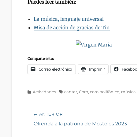
Puedes leer también:
La música, lenguaje universal
Misa de acción de gracias de Tin
Comparte esto:
Correo electrónico
Imprimir
Facebo
Categorías
Etiquetas
Actividades
cantar
,
Coro
,
coro polifónico
,
música
Navegación
← ANTERIOR
de
Entrada
Ofrenda a la patrona de Móstoles 2023
anterior:
entradas