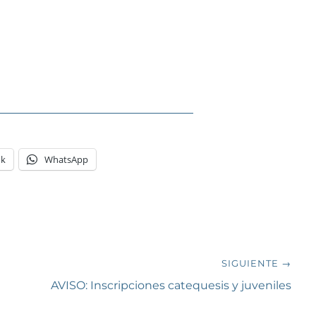
ok
WhatsApp
SIGUIENTE →
Siguiente
AVISO: Inscripciones catequesis y juveniles
entrada: