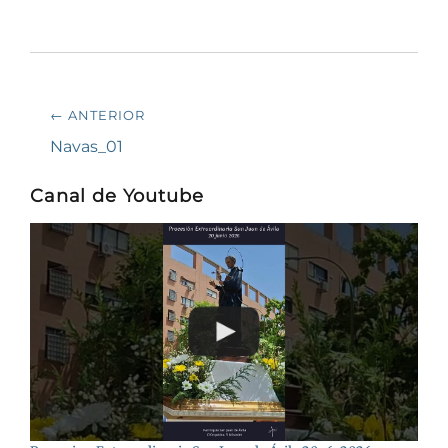
Navegación
← ANTERIOR
de
Entrada
Navas_01
anterior:
entradas
Canal de Youtube