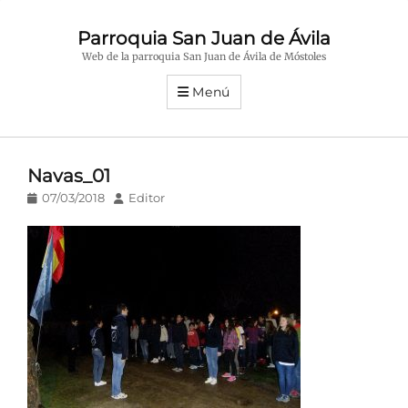
Parroquia San Juan de Ávila
Web de la parroquia San Juan de Ávila de Móstoles
Menú
Navas_01
Publicado
Autor
07/03/2018
Editor
en/el