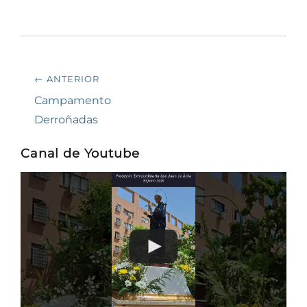
Navegación
← ANTERIOR
de
Entrada
Campamento
anterior:
Derroñadas
entradas
Canal de Youtube