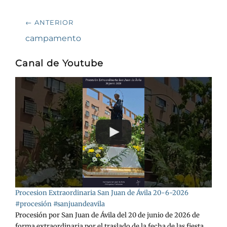
Navegación
← ANTERIOR
de
Entrada
campamento
anterior:
entradas
Canal de Youtube
Procesion Extraordinaria San Juan de Ávila 20-6-2026
#procesión #sanjuandeavila
Procesión por San Juan de Ávila del 20 de junio de 2026 de
forma extraordinaria por el traslado de la fecha de las fiesta