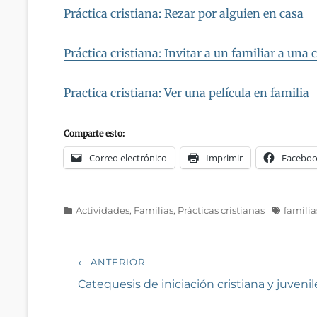
Práctica cristiana: Rezar por alguien en casa
Práctica cristiana: Invitar a un familiar a una 
Practica cristiana: Ver una película en familia
Comparte esto:
Correo electrónico
Imprimir
Facebo
Categorías
Etiquetas
Actividades
,
Familias
,
Prácticas cristianas
familia
Navegación
← ANTERIOR
de
Entrada
Catequesis de iniciación cristiana y juvenil
anterior:
entradas