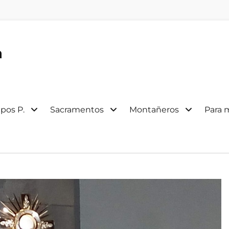
a
pos P.
Sacramentos
Montañeros
Para 