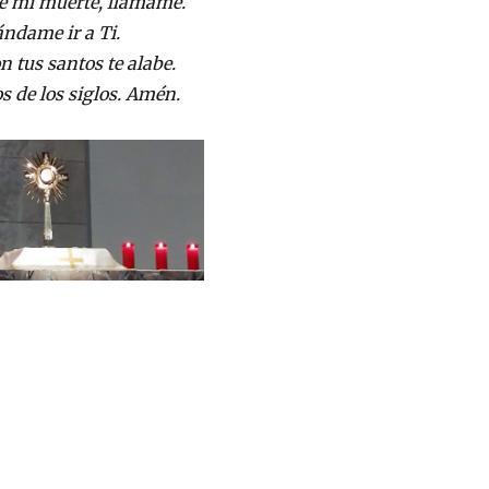
de mi muerte, llámame.
ndame ir a Ti.
n tus santos te alabe.
os de los siglos. Amén.