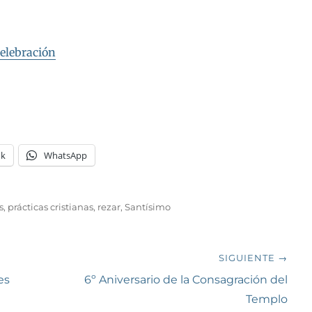
celebración
ok
WhatsApp
s
,
prácticas cristianas
,
rezar
,
Santísimo
SIGUIENTE →
Siguiente
es
6º Aniversario de la Consagración del
entrada:
Templo