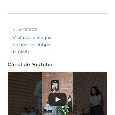
Navegación
← ANTERIOR
de
Entrada
Visita a la parroquia
anterior:
de nuestro obispo
entradas
D. Ginés
Canal de Youtube