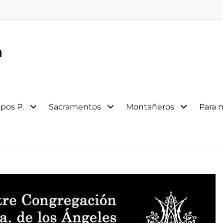
a
pos P.
Sacramentos
Montañeros
Para 