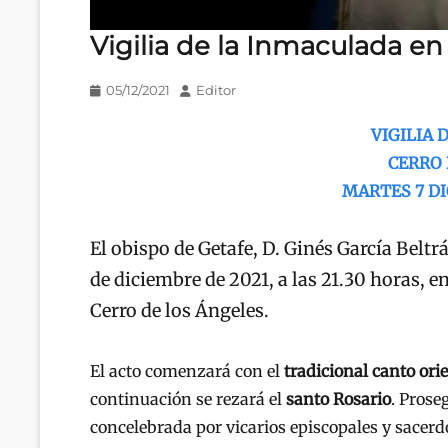
Vigilia de la Inmaculada en 
Publicado
Autor
05/12/2021
Editor
en/el
VIGILIA 
CERRO 
MARTES 7 DI
El obispo de Getafe, D. Ginés García Beltrá
de diciembre de 2021, a las 21.30 horas, en
Cerro de los Ángeles.
El acto comenzará con el
tradicional canto ori
continuación se rezará el
santo Rosario
. Prose
concelebrada por vicarios episcopales y sacerd