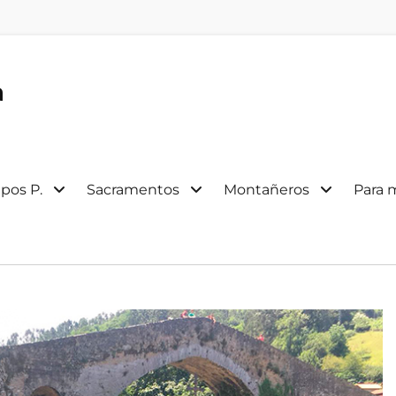
a
pos P.
Sacramentos
Montañeros
Para 