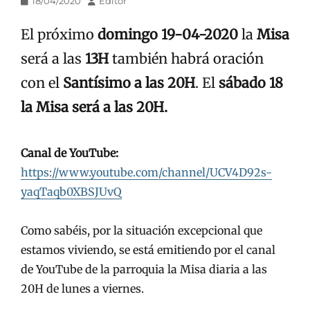
Publicado
Autor
18/04/2020
Editor
en/el
El próximo
domingo 19-04-2020
la
Misa
será a las
13H
también habrá oración
con el
Santísimo a las 20H
. El
sábado 18
la Misa será a las 20H.
Canal de YouTube:
https://www.youtube.com/channel/UCV4D92s-
yaqTaqb0XBSJUvQ
Como sabéis, por la situación excepcional que
estamos viviendo, se está emitiendo por el canal
de YouTube de la parroquia la Misa diaria a las
20H de lunes a viernes.