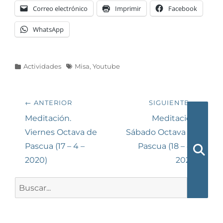
Correo electrónico
Imprimir
Facebook
WhatsApp
Categorías
Etiquetas
Actividades
Misa
,
Youtube
Navegación
← ANTERIOR
SIGUIENTE →
de
Entrada
Siguiente
Meditación.
Meditación.
anterior:
entrada:
Viernes Octava de
Sábado Octava de
entradas
Pascua (17 – 4 –
Pascua (18 – 4 –
2020)
2020)
Busca
Buscar: