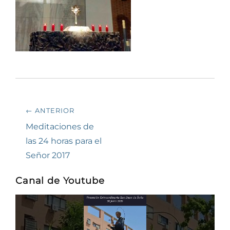
Navegación
← ANTERIOR
de
Entrada
Meditaciones de
anterior:
las 24 horas para el
entradas
Señor 2017
Canal de Youtube