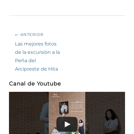
Navegación
← ANTERIOR
de
Entrada
Las mejores fotos
anterior:
de la excursión a la
entradas
Peña del
Arcipreste de Hita
Canal de Youtube