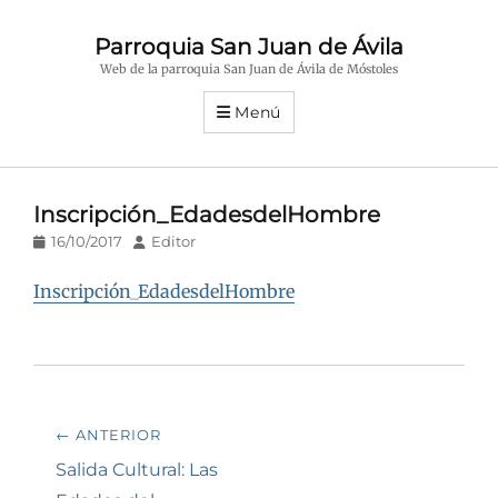
Parroquia San Juan de Ávila
Web de la parroquia San Juan de Ávila de Móstoles
Menú
Inscripción_EdadesdelHombre
Publicado
Autor
16/10/2017
Editor
en/el
Inscripción_EdadesdelHombre
Navegación
← ANTERIOR
de
Entrada
Salida Cultural: Las