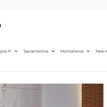
a
pos P.
Sacramentos
Montañeros
Para 