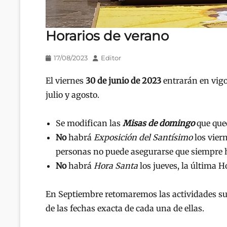
Horarios de verano
Publicado
Autor
17/08/2023
Editor
en/el
El viernes
30 de junio de 2023
entrarán en vig
julio y agosto.
Se modifican las
Misas de domingo
que que
No
habrá
Exposición del Santísimo
los viern
personas no puede asegurarse que siempre 
No
habrá
Hora Santa
los jueves, la última H
En Septiembre retomaremos las actividades su
de las fechas exacta de cada una de ellas.