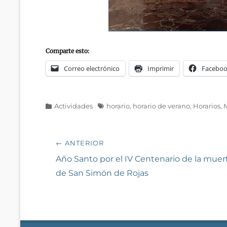
Comparte esto:
Correo electrónico
Imprimir
Facebo
Categorías
Etiquetas
Actividades
horario
,
horario de verano
,
Horarios
,
Navegación
← ANTERIOR
de
Entrada
Año Santo por el IV Centenario de la muer
anterior:
de San Simón de Rojas
entradas