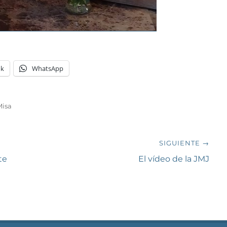
ok
WhatsApp
Misa
SIGUIENTE →
Siguiente
te
El vídeo de la JMJ
entrada: