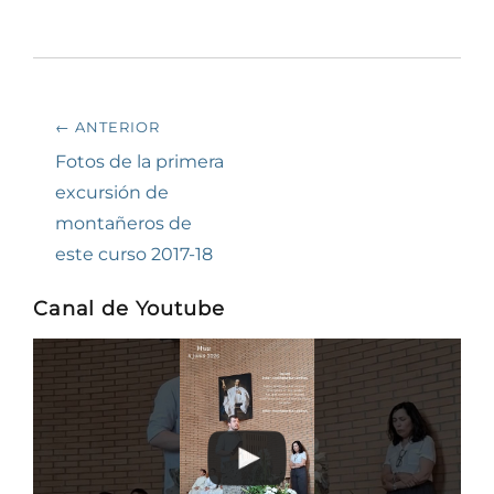
Navegación
← ANTERIOR
de
Entrada
Fotos de la primera
anterior:
excursión de
entradas
montañeros de
este curso 2017-18
Canal de Youtube