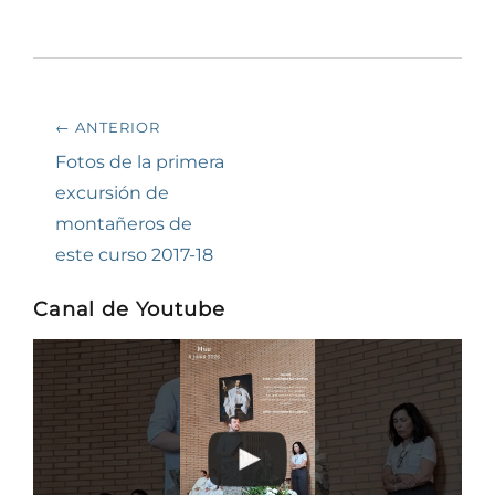
Navegación
← ANTERIOR
de
Entrada
Fotos de la primera
anterior:
excursión de
entradas
montañeros de
este curso 2017-18
Canal de Youtube