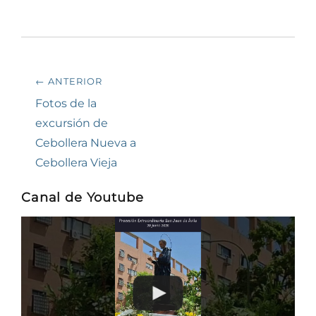
Navegación
← ANTERIOR
de
Entrada
Fotos de la
anterior:
excursión de
entradas
Cebollera Nueva a
Cebollera Vieja
Canal de Youtube