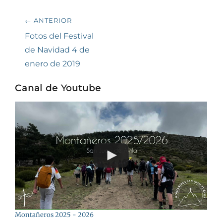
Navegación
← ANTERIOR
de
Entrada
Fotos del Festival
anterior:
de Navidad 4 de
entradas
enero de 2019
Canal de Youtube
Montañeros 2025 - 2026