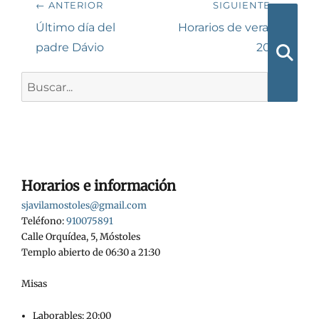
← ANTERIOR
SIGUIENTE →
de
Entrada
Siguiente
Último día del
Horarios de verano
anterior:
entrada:
padre Dávio
2025
entradas
Busca
Buscar:
Horarios e información
sjavilamostoles@gmail.com
Teléfono:
910075891
Calle Orquídea, 5, Móstoles
Templo abierto de 06:30 a 21:30
Misas
Laborables: 20:00