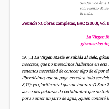
San Juan de Ávila. 
sobre lienzo, Mus
Bretaña.
Sermón 71
. Obras completas, BAC (2000), Vol I
La Virgen Ma
gózanse los án
19.
[…]
La Virgen María es subida al cielo, góz
nosotros, que no merecimos hallarnos en esta f
tenemos necesidad de conocer algo de él por el r
liberalísimo, que su paga excede a todo servic
8,17); yo glorificaré al que me honrare (1 Sam 2
las cuales palabras da certidumbre que no traba
por su amor un jarro de agua, ¿quién contará l