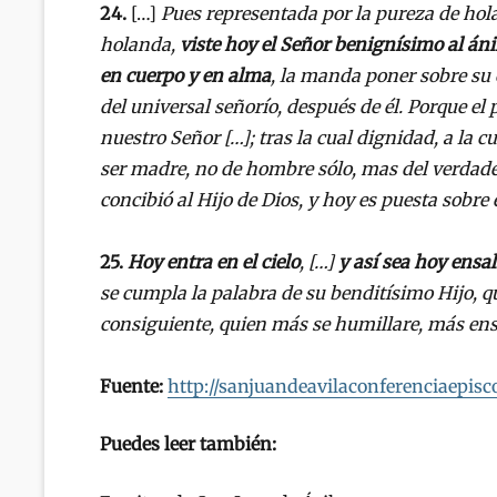
24.
[…]
Pues representada por la pureza de hol
holanda,
viste hoy el Señor benignísimo al á
en cuerpo y en alma
, la manda poner sobre su c
del universal señorío, después de él. Porque el 
nuestro Señor […]; tras la cual dignidad, a la c
ser madre, no de hombre sólo, mas del verdad
concibió al Hijo de Dios, y hoy es puesta sobre 
25.
Hoy entra en el cielo
, […]
y así sea hoy ensa
se cumpla la palabra de su benditísimo Hijo, qu
consiguiente, quien más se humillare, más en
Fuente:
http://sanjuandeavilaconferenciaepisco
Puedes leer también: