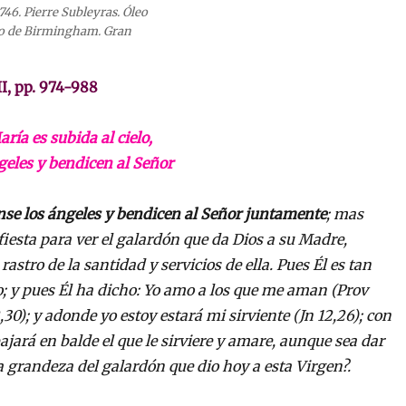
1746. Pierre Subleyras. Óleo
eo de Birmingham. Gran
II, pp. 974-988
ría es subida al cielo,
geles y bendicen al Señor
anse los ángeles y bendicen al Señor juntamente
; mas
iesta para ver el galardón que da Dios a su Madre,
astro de la santidad y servicios de ella. Pues Él es tan
io; y pues Él ha dicho: Yo amo a los que me aman (Prov
,30); y adonde yo estoy estará mi sirviente (Jn 12,26); con
jará en balde el que le sirviere y amare, aunque sea dar
a grandeza del galardón que dio hoy a esta Virgen?.