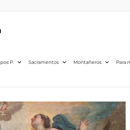
a
pos P.
Sacramentos
Montañeros
Para 