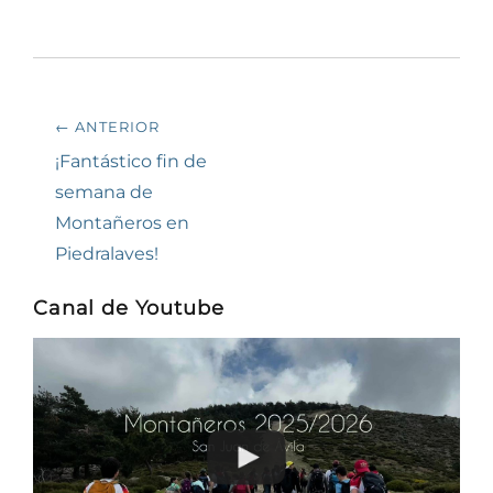
Navegación
← ANTERIOR
de
Entrada
¡Fantástico fin de
anterior:
semana de
entradas
Montañeros en
Piedralaves!
Canal de Youtube