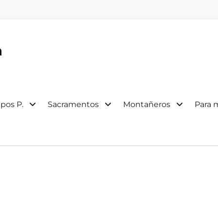
a
pos P.
Sacramentos
Montañeros
Para 