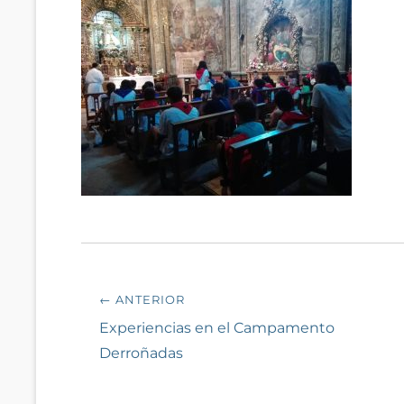
Navegación
← ANTERIOR
de
Entrada
Experiencias en el Campamento
anterior:
Derroñadas
entradas