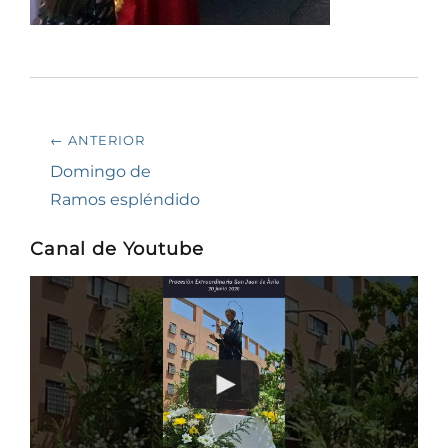
Navegación
← ANTERIOR
de
Entrada
Domingo de
anterior:
Ramos espléndido
entradas
Canal de Youtube