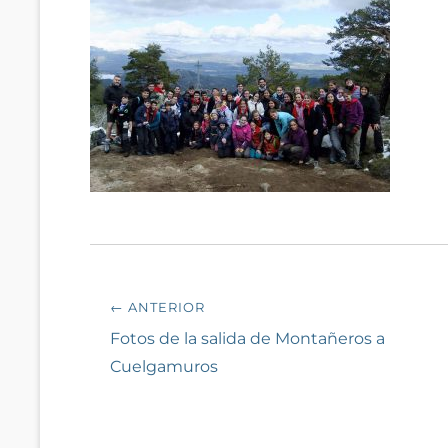
Navegación
← ANTERIOR
de
Entrada
Fotos de la salida de Montañeros a
anterior:
Cuelgamuros
entradas