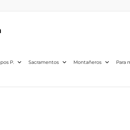
a
pos P.
Sacramentos
Montañeros
Para 