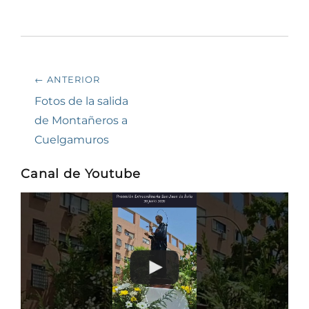
Navegación
← ANTERIOR
de
Entrada
Fotos de la salida
anterior:
de Montañeros a
entradas
Cuelgamuros
Canal de Youtube