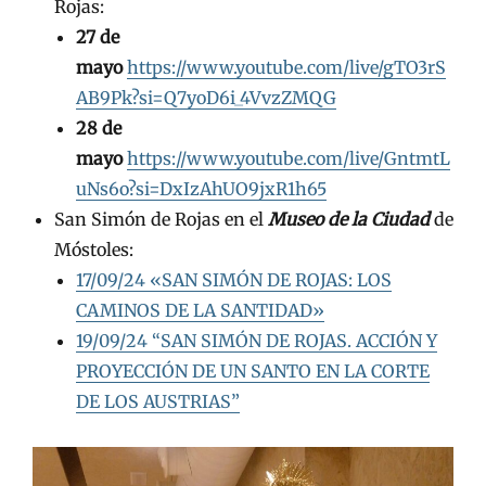
Rojas:
27 de
mayo
https://www.youtube.com/live/gTO3rS
AB9Pk?si=Q7yoD6i_4VvzZMQG
28 de
mayo
https://www.youtube.com/live/GntmtL
uNs6o?si=DxIzAhUO9jxR1h65
San Simón de Rojas en el
Museo de la Ciudad
de
Móstoles:
17/09/24 «SAN SIMÓN DE ROJAS: LOS
CAMINOS DE LA SANTIDAD»
19/09/24 “SAN SIMÓN DE ROJAS. ACCIÓN Y
PROYECCIÓN DE UN SANTO EN LA CORTE
DE LOS AUSTRIAS”