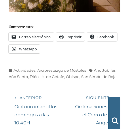
Comparte esto:
Correo electrónico
Imprimir
Facebook
WhatsApp
Categorías
Etiquetas
Actividades
,
Arciprestazgo de Móstoles
Año Jubilar
,
Año Santo
,
Diócesis de Getafe
,
Obispo
,
San Simón de Rojas
Navegación
← ANTERIOR
SIGUIENTE →
de
Entrada
Siguiente
Oratorio infantil los
Ordenaciones en
anterior:
entrada:
domingos a las
el Cerro de los
entradas
10.40H
Ángeles
Busca