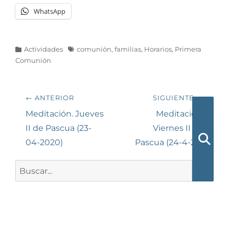
WhatsApp
Categorías
Etiquetas
Actividades
comunión
,
familias
,
Horarios
,
Primera
Comunión
Navegación
← ANTERIOR
SIGUIENTE →
de
Entrada
Siguiente
Meditación. Jueves
Meditación.
anterior:
entrada:
II de Pascua (23-
Viernes II de
entradas
04-2020)
Pascua (24-4-20)
Busca
Buscar: