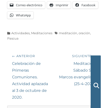
Correo electrónico
Imprimir
Facebook
WhatsApp
Categorías
Etiquetas
Actividades
,
Meditaciones
meditación
,
oración
,
Pascua
Navegación
← ANTERIOR
SIGUIENTE →
de
Entrada
Siguiente
Celebración de
Meditación.
anterior:
entrada:
Primeras
Sábado San
entradas
Comuniones.
Marcos evangelista
Actividad aplazada
(25-4-2020)
al 3 de octubre de
Busca
2020.
Buscar: