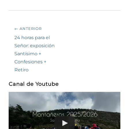
Navegación
← ANTERIOR
de
Entrada
24 horas para el
anterior:
Señor: exposición
entradas
Santísimo +
Confesiones +
Retiro
Canal de Youtube