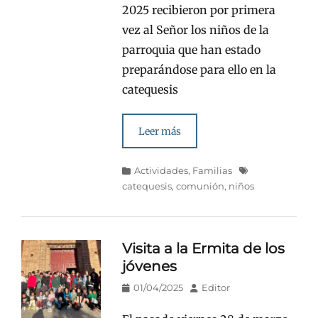
2025 recibieron por primera
vez al Señor los niños de la
parroquia que han estado
preparándose para ello en la
catequesis
Leer más
Categorías
Etiquetas
Actividades
,
Familias
catequesis
,
comunión
,
niños
Visita a la Ermita de los
jóvenes
Publicado
Autor
01/04/2025
Editor
en/el