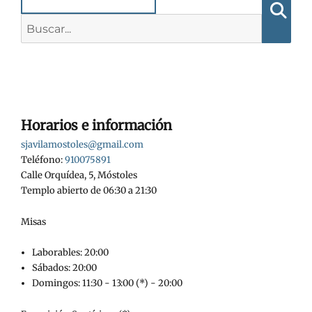
las
Buscar:
Busca
entradas
Horarios e información
sjavilamostoles@gmail.com
Teléfono:
910075891
Calle Orquídea, 5, Móstoles
Templo abierto de 06:30 a 21:30
Misas
Laborables: 20:00
Sábados: 20:00
Domingos: 11:30 - 13:00 (*) - 20:00