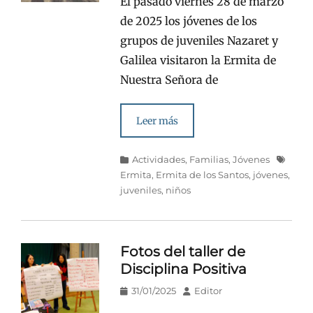
El pasado viernes 28 de marzo
de 2025 los jóvenes de los
grupos de juveniles Nazaret y
Galilea visitaron la Ermita de
Nuestra Señora de
Leer más
Categorías
Etiquet
Actividades
,
Familias
,
Jóvenes
Ermita
,
Ermita de los Santos
,
jóvenes
,
juveniles
,
niños
Fotos del taller de
Disciplina Positiva
Publicado
Autor
31/01/2025
Editor
en/el