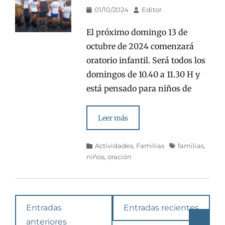
Publicado
Autor
01/10/2024
Editor
en/el
El próximo domingo 13 de
octubre de 2024 comenzará
oratorio infantil. Será todos los
domingos de 10.40 a 11.30 H y
está pensado para niños de
Leer más
Categorías
Etiquetas
Actividades
,
Familias
familias
,
niños
,
oración
Navegación
Entradas
Entradas recientes
en
anteriores