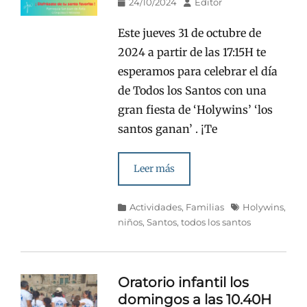
Publicado
Autor
24/10/2024
Editor
en/el
Este jueves 31 de octubre de
2024 a partir de las 17:15H te
esperamos para celebrar el día
de Todos los Santos con una
gran fiesta de ‘Holywins’ ‘los
santos ganan’ . ¡Te
Leer más
Categorías
Etiquetas
Actividades
,
Familias
Holywins
,
niños
,
Santos
,
todos los santos
Oratorio infantil los
domingos a las 10.40H