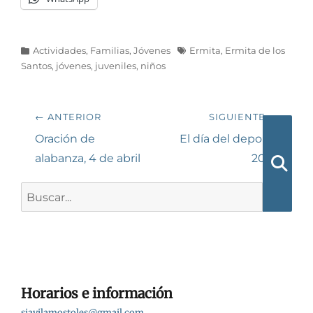
Categorías
Etiquetas
Actividades
,
Familias
,
Jóvenes
Ermita
,
Ermita de los
Santos
,
jóvenes
,
juveniles
,
niños
Navegación
← ANTERIOR
SIGUIENTE →
de
Entrada
Siguiente
Oración de
El día del deporte
anterior:
entrada:
alabanza, 4 de abril
2025
entradas
Busca
Buscar:
Horarios e información
sjavilamostoles@gmail.com