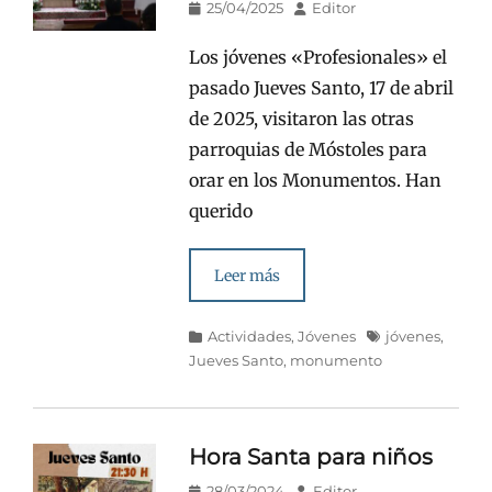
Publicado
Autor
25/04/2025
Editor
en/el
Los jóvenes «Profesionales» el
pasado Jueves Santo, 17 de abril
de 2025, visitaron las otras
parroquias de Móstoles para
orar en los Monumentos. Han
querido
Leer más
Categorías
Etiquetas
Actividades
,
Jóvenes
jóvenes
,
Jueves Santo
,
monumento
Hora Santa para niños
Publicado
Autor
28/03/2024
Editor