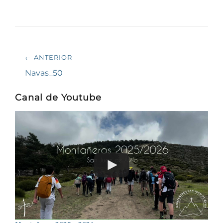
Navegación
← ANTERIOR
de
Entrada
Navas_50
anterior:
entradas
Canal de Youtube