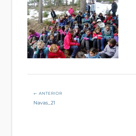
Navegación
← ANTERIOR
de
Entrada
Navas_21
anterior:
entradas