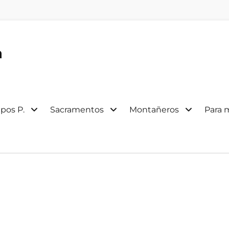
a
pos P.
Sacramentos
Montañeros
Para 